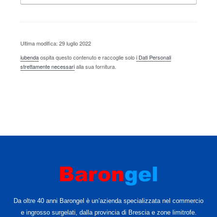
Ultima modifica: 29 luglio 2022
iubenda
ospita questo contenuto e raccoglie solo
i Dati Personali
strettamente necessari
alla sua fornitura.
Da oltre 40 anni Barongel è un’azienda specializzata nel commercio
e ingrosso surgelati, dalla provincia di Brescia e zone limitrofe.